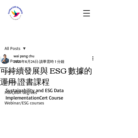
文章
All Posts
wai pang chu
All Posts
2025年6月24日
讀畢需時 1 分鐘
可持續發展與 ESG 數據的
Main
運用 證書課程
others
Sustainability and ESG Data 
MBA,BBA degrees
ImplementationCert Course
Webinar/ESG courses