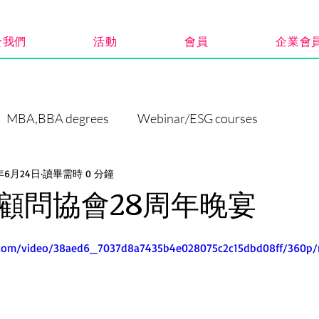
於我們
活動
會員
企業會
MBA,BBA degrees
Webinar/ESG courses
5年6月24日
讀畢需時 0 分鐘
顧問協會28周年晚宴
ic.com/video/38aed6_7037d8a7435b4e028075c2c15dbd08ff/360p/