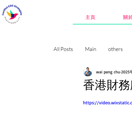
主頁
關
All Posts
Main
others
wai pang chu
202
香港財務
https://video.wixstat