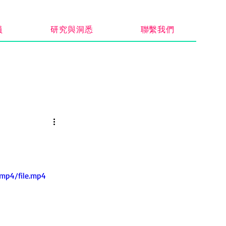
員
研究與洞悉
聯繫我們
mp4/file.mp4