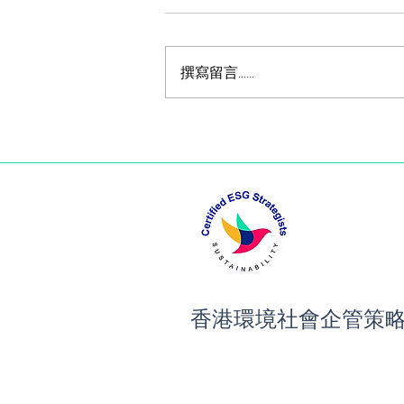
and ESG for Insurance
Professionals
The Global Megatrend of ESG
撰寫留言......
香港環境社會企管策