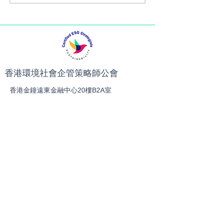
報告課程ESG Internal
導計劃
Audit, Control and
Reporting Intake 2
香港環境社會企管策略師公會
香港金鐘遠東金融中心20樓B2A室
電話：852-21103390
傳真：852-21103490
​電郵：
hkices2023@gmail.com
© 2025 香港註冊環境、社會及管治
策略師公會股份有限公司 版權所有。