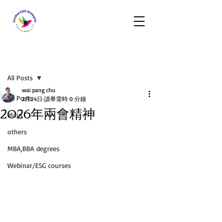
文章
All Posts
wai pang chu
All Posts
3月24日
讀畢需時 0 分鐘
2026年兩會精神
Main
others
MBA,BBA degrees
Webinar/ESG courses