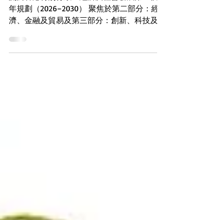
關於香港特別行政區經濟及社會發展第一個五
年規劃（2026–2030） 聚焦於第二部分：經
濟、金融及貿易及第三部分：創新、科技及產
業發展 由朱博士（Dr. Chester Chu）代表香港
財務顧問協會、香港認可環境社會企管策略師
公會及香港註冊財務規劃師及策略師協會呈交
— 2026年7月31日