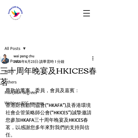
文章
All Posts
wai pang chu
All Posts
2025年6月23日
讀畢需時 1 分鐘
三十周年晚宴及HKICES春
Main
茗
others
尊敬的董事，委員，會員及嘉賓：
MBA,BBA degrees
Webinar/ESG courses
香港財務顧問協會(“HKAFA”)及香港環境
社會企管策略師公會(“HKICES”)誠摯邀請
您參加HKAFA三十周年晚宴及HKICES春
茗，以感謝您多年來對我們的支持與信
任。