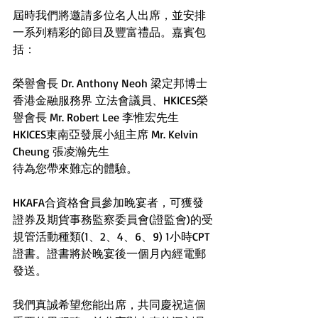
屆時我們將邀請多位名人出席，並安排
一系列精彩的節目及豐富禮品。嘉賓包
括：
榮譽會長 Dr. Anthony Neoh 梁定邦博士
香港金融服務界 立法會議員、HKICES榮
譽會長 Mr. Robert Lee 李惟宏先生
HKICES東南亞發展小組主席 Mr. Kelvin 
Cheung 張凌瀚先生
待為您帶來難忘的體驗。
HKAFA合資格會員參加晚宴者，可獲發
證券及期貨事務監察委員會(證監會)的受
規管活動種類(1、2、4、6、9) 1小時CPT
證書。證書將於晚宴後一個月內經電郵
發送。
我們真誠希望您能出席，共同慶祝這個