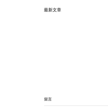
最新文章
Webinar : Sustainability
留言
and ESG for Insurance