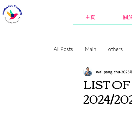
主頁
關
All Posts
Main
others
wai pang chu
202
LIST O
2024/20